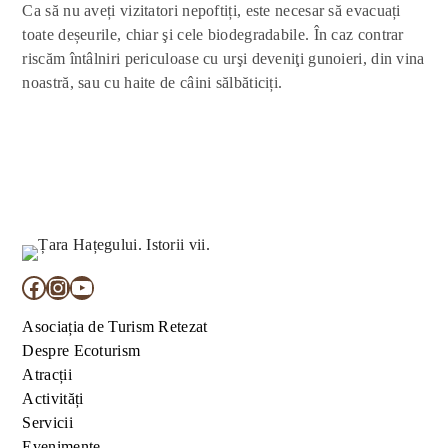
Ca să nu aveți vizitatori nepoftiți, este necesar să evacuați
toate deșeurile, chiar şi cele biodegradabile. În caz contrar
riscăm întâlniri periculoase cu urşi deveniţi gunoieri, din vina
noastră, sau cu haite de câini sălbăticiți.
Facebook
Instagram
YouTube
Asociația de Turism Retezat
Despre Ecoturism
Atracții
Activități
Servicii
Evenimente