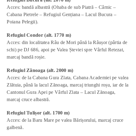
Acces: bandă albastră (Ohaba de sub Piatră – Cârnic –
Cabana Pietrele – Refugiul Gențiana – Lacul Bucura –
Poiana Pelegii).
Refugiul Condor (alt. 1770 m)
Acces: din localitatea Râu de Mori până la Râușor (pârtia de
schi) pe DJ 686, apoi pe Valea Șteviei spre Vârful Retezat,
marcaj bandă roșie.
Refugiul Zănoaga (alt. 2000 m)
Acces: de la Cabana Gura Zlata, Cabana Academiei pe valea
Zlătuia, până la lacul Zănoaga, marcaj triunghi roșu, iar de la
Cantonul Gura Apei pe Vârful Zlata – Lacul Zănoaga,
marcaj cruce albastră.
Refugiul Tulișor (alt. 1700 m)
Acces: de la Baru Mare pe valea Bărișorului, marcaj cruce
galbenă.