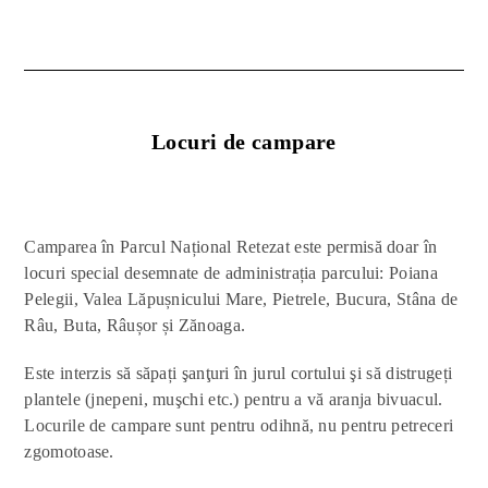
Locuri de campare
Camparea în Parcul Național Retezat este permisă doar în
locuri special desemnate de administrația parcului: Poiana
Pelegii, Valea Lăpușnicului Mare, Pietrele, Bucura, Stâna de
Râu, Buta, Râușor și Zănoaga.
Este interzis să săpați şanţuri în jurul cortului şi să distrugeți
plantele (jnepeni, muşchi etc.) pentru a vă aranja bivuacul.
Locurile de campare sunt pentru odihnă, nu pentru petreceri
zgomotoase.