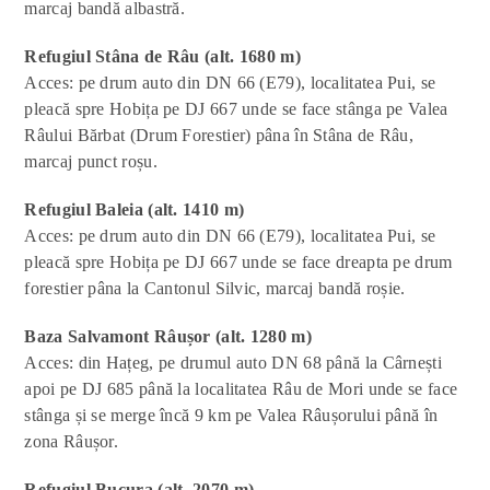
marcaj bandă albastră.
Refugiul Stâna de Râu (
alt. 1680 m)
Acces: pe drum auto din DN 66 (E79), localitatea Pui, se
pleacă spre Hobița pe DJ 667 unde se face stânga pe Valea
Râului Bărbat (Drum Forestier) pâna în Stâna de Râu,
marcaj punct roșu.
Refugiul Baleia (alt. 1410 m)
Acces: pe drum auto din DN 66 (E79), localitatea Pui, se
pleacă spre Hobița pe DJ 667 unde se face dreapta pe drum
forestier pâna la Cantonul Silvic, marcaj bandă roșie.
Baza Salvamont Râu
ș
or (alt. 1280 m)
Acces: din Hațeg, pe drumul auto DN 68 până la Cârnești
apoi pe DJ 685 până la localitatea Râu de Mori unde se face
stânga și se merge încă 9 km pe Valea Râușorului până în
zona Râușor.
Refugiul Bucura (alt. 2070 m)