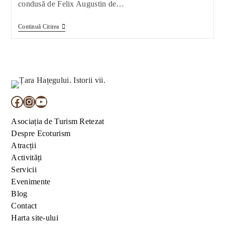
condusă de Felix Augustin de…
O
Continuă Citirea
Nouă
Specie
De
Dinozaur,
Transylvanosaurus
Platycephalus,
„Reptila
Cu
Cap
Facebook
Instagram
YouTube
Turtit
Din
Asociația de Turism Retezat
Transilvania”,
Descoperită
Despre Ecoturism
În
Atracții
Geoparcul
Internațional
Activități
UNESCO
Servicii
Țara
Hațegului
Evenimente
De
Blog
O
Echipă
Contact
Internațională
Harta site-ului
De