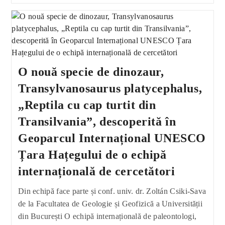
Specie
De
Țestoasă
Fosilă
A
Fost
Descoperită
Pe
O nouă specie de dinozaur,
Teritoriul
Geoparcului
Transylvanosaurus platycephalus,
Internațional
UNESCO
„Reptila cu cap turtit din
Țara
Hațegului
Transilvania”, descoperită în
Geoparcul Internațional UNESCO
Țara Hațegului de o echipă
internațională de cercetători
Din echipă face parte și conf. univ. dr. Zoltán Csiki-Sava
de la Facultatea de Geologie și Geofizică a Universității
din București O echipă internațională de paleontologi,