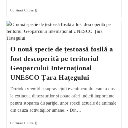
Biodiverstitatea
Continuă Citirea
Țării
Hațegului
O nouă specie de țestoasă fosilă a
fost descoperită pe teritoriul
Geoparcului Internațional
UNESCO Țara Hațegului
Dortoka vremiri a supraviețuit evenimentului care a dus
la extincția dinozaurilor și poate oferi indicii importante
pentru stoparea dispariției unor specii actuale de animale
din cauza activităților umane. • Din…
O
Continuă Citirea
Nouă