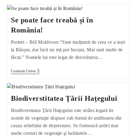
Se poate face treabă și în
România!
Portret – Bill Moldovan “Sunt mulțumit de ceea ce a ieșit
la Râușor, dar încă nu mă pot bucura. Mai sunt multe de
făcut.” Numele lui este legat de dezvoltarea…
Se
Continuă Citirea
Poate
Face
Treabă
Și
În
Biodiverstitatea Țării Hațegului
România!
Biodiversitatea Ţării Haţegului este strâns legată de
zonele de vegetaţie dispuse sub formă de amfiteatru din
cauza reliefului de depresiune. Se formează astfel mai
multe centuri de vegetaţie şi habitatele…