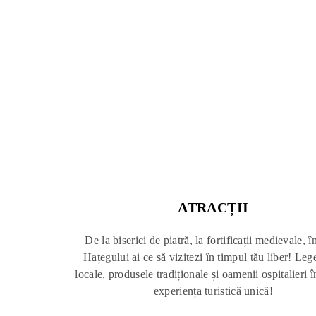
ATRACȚII
De la biserici de piatră, la fortificații medievale, î
Hațegului ai ce să vizitezi în timpul tău liber! Le
locale, produsele tradiționale și oamenii ospitalieri 
experiența turistică unică!