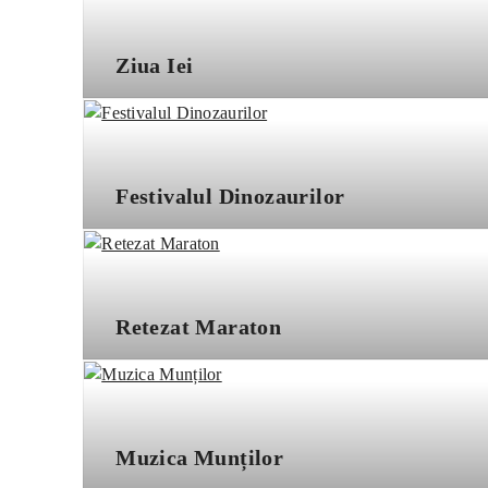
Ziua Iei
Festivalul Dinozaurilor
Retezat Maraton
Muzica Munților