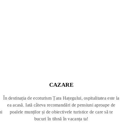
search
CAZARE
În destinația de ecoturism Țara Hațegului, ospitalitatea este la
ea acasă. Iată câteva recomandări de pensiuni aproape de
ni
poalele munților și de obiectivele turistice de care să te
bucuri în tihnă în vacanța ta!