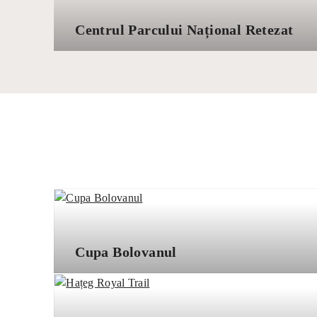
Centrul Parcului Național Retezat
Cupa Bolovanul