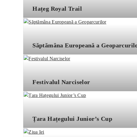
Hațeg Royal Trail
Săptămâna Europeană a Geoparcuril
Festivalul Narciselor
Țara Hațegului Junior’s Cup