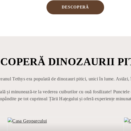
DESCOPERĂ
COPERĂ DINOZAURII PI
eanul Tethys era populată de dinozauri pitici, unici în lume. Astăzi,
ală și minunează-te la vederea cuiburilor cu ouă fosilizate! Puncte
spândite pe tot cuprinsul Țării Hațegului și oferă experiențe minunate