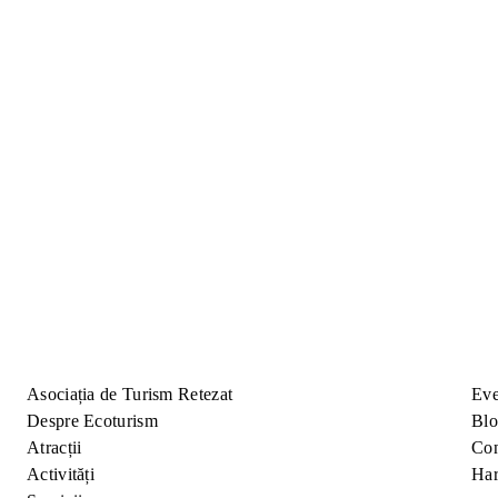
alieri întregesc experiența
Asociația de Turism Retezat
Eve
Despre Ecoturism
Bl
Atracții
Con
Activități
Har