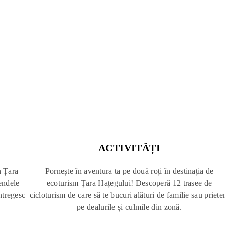
ACTIVITĂȚI
n Țara
Pornește în aventura ta pe două roți în destinația de
gendele
ecoturism Țara Hațegului! Descoperă 12 trasee de
întregesc
cicloturism de care să te bucuri alături de familie sau priete
pe dealurile și culmile din zonă.