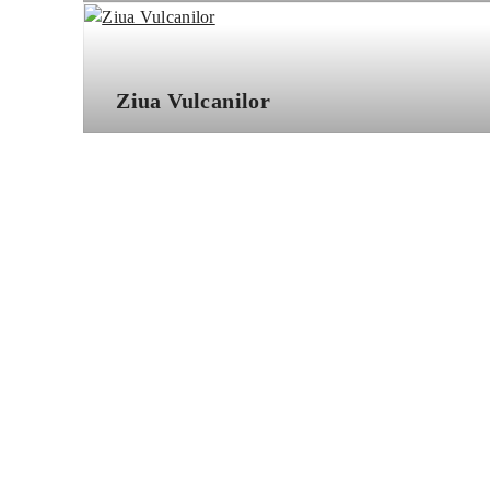
Ziua Vulcanilor
ECOTURISM
ȚARA HAȚEGULUI
Dacă doriți o evadare în natură, vizitați
Țara
vor descoperi peisaje naturale deosebite, biser
peșteri locuite încă din Paleolitic, zimbri și 