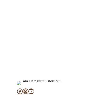
locale, produsele tradiționale și oamenii ospit
turistică unică!
Facebook
Instagram
YouTube