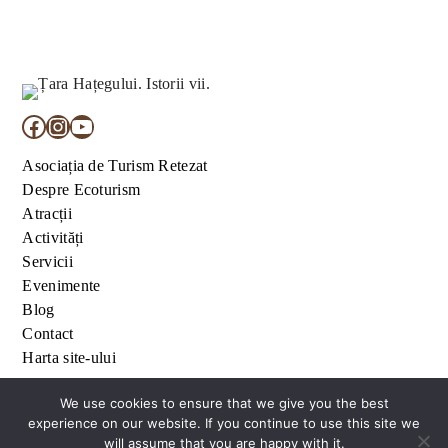
Facebook
Instagram
YouTube
Asociația de Turism Retezat
Despre Ecoturism
Atracții
Activități
Servicii
Evenimente
Blog
Contact
Harta site-ului
We use cookies to ensure that we give you the best
experience on our website. If you continue to use this site we
Termeni și condiții
Politică de confidențialitate
will assume that you are happy with it.