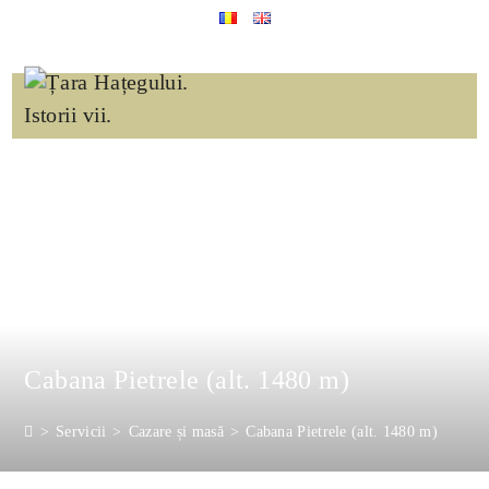
Sari
la
conținut
Cabana Pietrele (alt. 1480 m)
>
Servicii
>
Cazare și masă
>
Cabana Pietrele (alt. 1480 m)